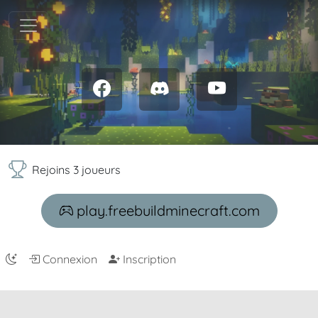
Rejoins 3 joueurs
play.freebuildminecraft.com
Connexion
Inscription