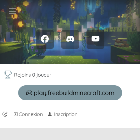
Rejoins 0 joueur
play.freebuildminecraft.com
Connexion
Inscription