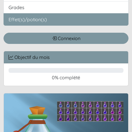
Grades
Effet(s)/potion(s)
Connexion
Objectif du mois
0% complété